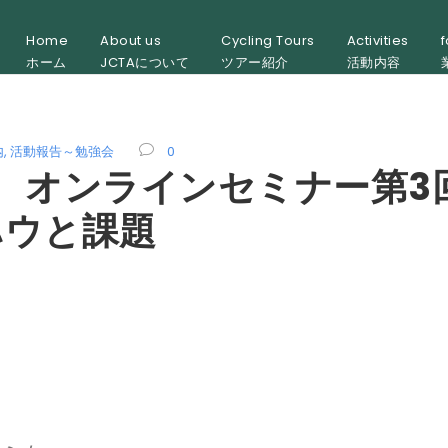
Home
About us
Cycling Tours
Activities
f
ホーム
JCTAについて
ツアー紹介
活動内容
内
,
活動報告～勉強会
0
報告 オンラインセミナー第3
ハウと課題