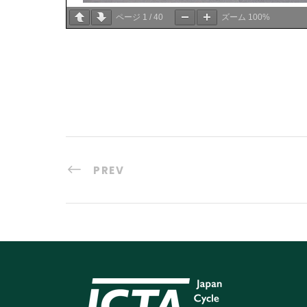
ページ
1
/
40
ズーム
100%
PREV