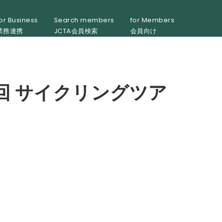
or Business
Search members
for Members
業務連携
JCTA会員検索
会員向け
回 サイクリングツア