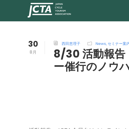
30
西田恵理子
News
,
セミナー案
8/30 活動
8月
ー催行のノウ