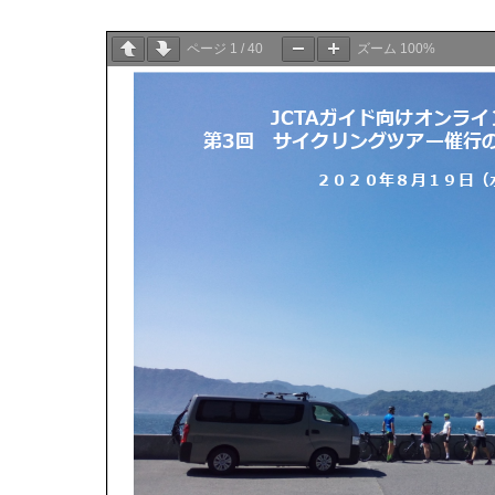
ページ
1
/
40
ズーム
100%