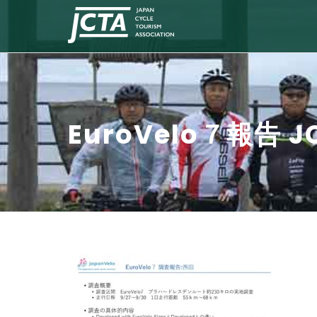
EuroVelo７報告 JC