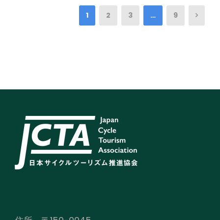
1
2
3
…
9