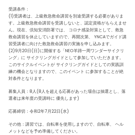
受講条件：
(1)受講者は、上級救急救命講習を別途受講する必要がありま
す。上級救急救命講習を受講しないと、認定資格がもらえませ
ん。現在、倶知安消防署では、 コロナ感染対策として、救急
救命講習を休止していますので、再開次第、 YNCAでガイド講
習受講者に向けた救急救命講習の実施を申し込みます。
(2)9月20日(日)に開催する「NEO羊蹄一周ワンダーサイクリ
ング」に サイクリングガイドとして参加していただきます。
このサイクルイベントが サイクリングガイドとしての実践訓
練の機会となりますので、このイベント に参加することが絶
対条件となります。
募集人員：8人(8人を超える応募があった場合は抽選とし、落
選者は来年度の受講時に 優先します)
応募締切：令和2年7月22日(水)
その他：講習では、自転車を使用しますので、自転車、 ヘル
メットなどを予め準備してください。