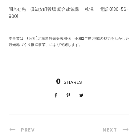
問合せ先：倶知安町役場 総合政策課 柳澤 電話:0136-56-
8001
本事業は、(公社)北海道観光振興機構「令和2年度 地域の魅力を活かした
観光地づくり推進事業」により実施します。
0
SHARES
PREV
NEXT