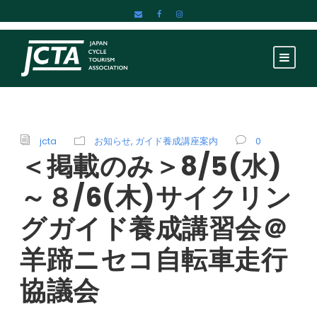
jcta
お知らせ
,
ガイド養成講座案内
0
＜掲載のみ＞8/5(水)
～８/6(木)サイクリン
グガイド養成講習会＠
羊蹄ニセコ自転車走行
協議会