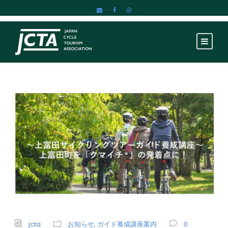
jcta
お知らせ
,
ガイド養成講座案内
0