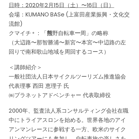
日時：
2020
年2月15日（土）〜16日（日）
会場：KUMANO BASe (上富田産業振興・文化交
流館)
クマイチ
：「
熊
野自転車
一
周」の略称
＊
（大辺路〜那智勝浦〜新宮〜本宮〜中辺路の左
回りで南和歌山地域を周回するコース）
＜講師紹介＞
一般社団法人日本サイクルツーリズム推進協会
代表理事 西田 恵理子 氏
㈱プラネットアドベンチャー 代表取締役
2000年、監査法人系コンサルティング会社在職
中にトライアスロンを始める。世界各地のアイ
アンマンレースに参戦する一方、欧米のサイク
リングツアーにも参加し、自転車旅の楽しさを