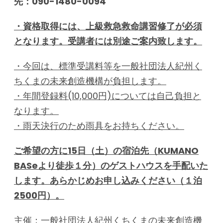
先：090-1480-0094
・資格取得には、上級救急救命講習修了が必須
となります。受講者には別途ご案内致します。
・今回は、標準受講料等を一般社団法人紀州く
ちくまの未来創造機構が負担します。
・年間登録料(10,000円)については自己負担と
なります。
・雨天決行のため雨具をお持ちください。
ご希望の方に15日（土）の宿泊先（KUMANO
BASeより徒歩１分）のゲストハウスを手配いた
します。あらかじめお申し込みください（１泊
2500円）。
主催：一般社団法人紀州くちくまの未来創造機