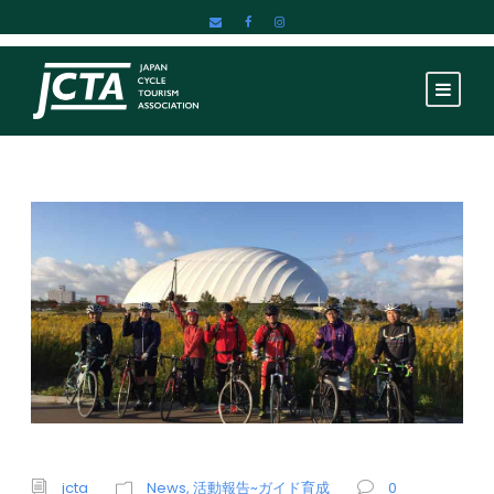
jcta
News
,
活動報告~ガイド育成
0