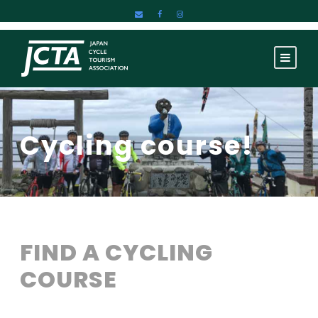
Cycling course!
FIND A CYCLING
COURSE