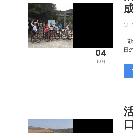
成
開
日の
04
10月