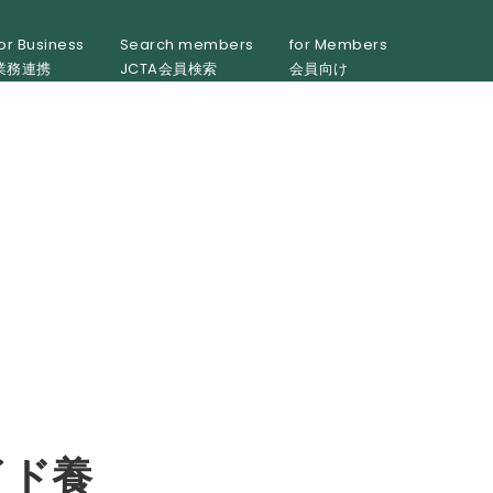
or Business
Search members
for Members
業務連携
JCTA会員検索
会員向け
イド養