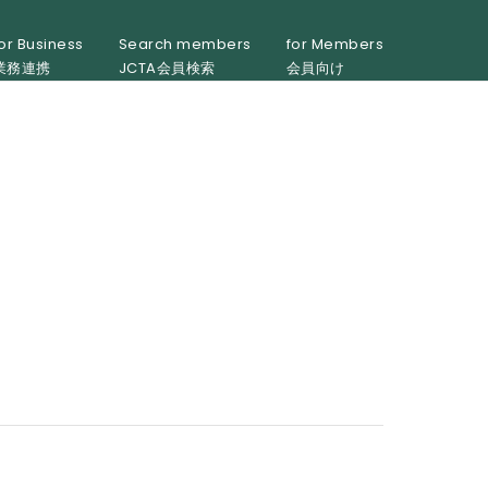
or Business
Search members
for Members
業務連携
JCTA会員検索
会員向け